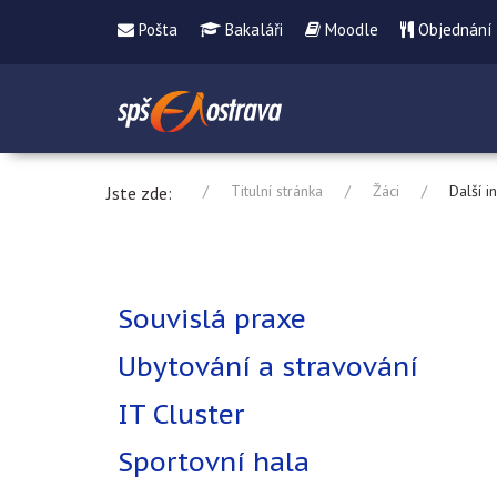
Pošta
Bakaláři
Moodle
Objednání
Titulní stránka
Žáci
Další 
Jste zde:
Souvislá praxe
Ubytování a stravování
IT Cluster
Sportovní hala