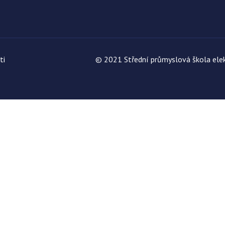
ti
© 2021 Střední průmyslová škola elek
h služeb. Pokud zakážete použití cookies, naše webové stránky ne