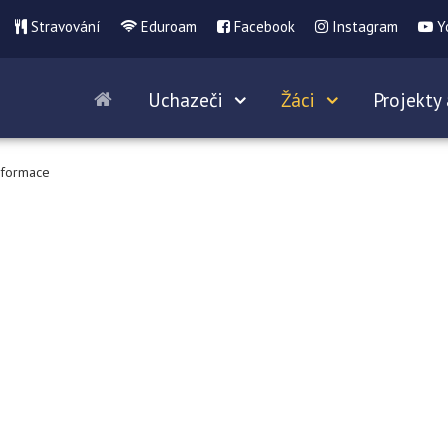
Stravování
Eduroam
Facebook
Instagram
Y
Uchazeči
Žáci
Projekty 
informace