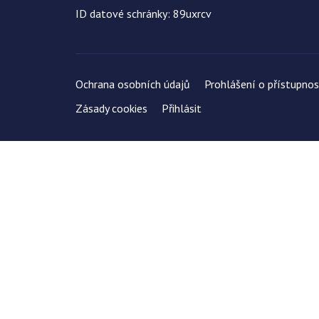
ID datové schránky: 89uxrcv
Ochrana osobních údajů
Prohlášení o přístupnos
Zásady cookies
Přihlásit
Uložit
Nastavení cookies
Používáme cookies k optimalizaci našich webových stránek a našic