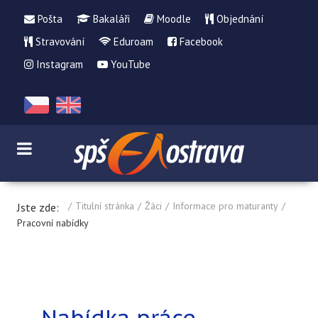
Pošta
Bakaláři
Moodle
Objednání
Stravování
Eduroam
Facebook
Instagram
YouTube
Titulní stránka
Žáci
Informace pro maturanty
Jste zde:
Pracovní nabídky
Nabídka práce -