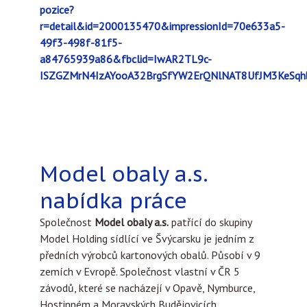
pozice?
r=detail&id=2000135470&impressionId=70e633a5-
49f3-498f-81f5-
a84765939a86&fbclid=IwAR2TL9c-
ISZGZMrN4IzAYooA32BrgSfYW2ErQNlNAT8UfJM3KeSq
Model obaly a.s.
nabídka práce
Společnost
Model obaly a.s.
patřící do skupiny
Model Holding sídlící ve Švýcarsku je jedním z
předních výrobců kartonových obalů. Působí v 9
zemích v Evropě. Společnost vlastní v ČR 5
závodů, které se nacházejí v Opavě, Nymburce,
Hostinném a Moravských Budějovicích.