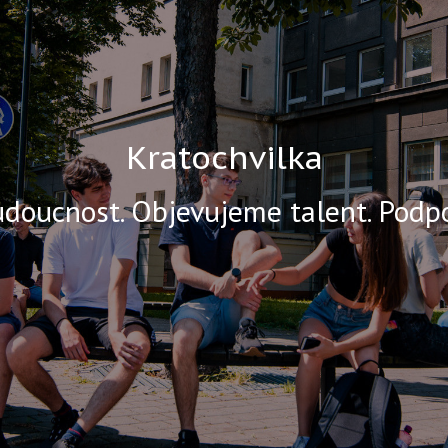
Kratochvilka
udoucnost. Objevujeme talent. Pod
Vyber si obor Elektrotechnika