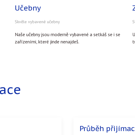
Učebny
Skvěle vybavené učebny
S
Naše učebny jsou moderně vybavené a setkáš se i se
U
zařízeními, které jinde nenajdeš.
t
mace
Průběh přijímac