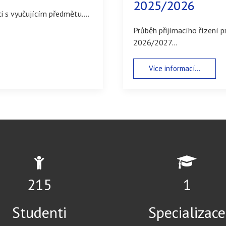
2025/2026
i s vyučujícím předmětu....
Průběh přijímacího řízení 
2026/2027...
Více informací...
326
2
Studenti
Specializace