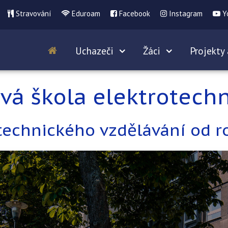
Stravování
Eduroam
Facebook
Instagram
Y
Uchazeči
Žáci
Projekty 
vá škola elektrotechn
 technického vzdělávání od r