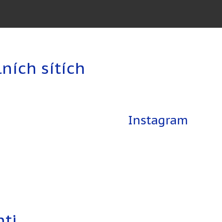
lních sítích
Instagram
nti