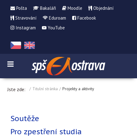
Pošta
Bakaláři
Moodle
Objednání
Stravování
Eduroam
Facebook
Instagram
YouTube
Titulní stránka
Projekty a aktivity
Jste zde:
Soutěže
Pro zpestření studia