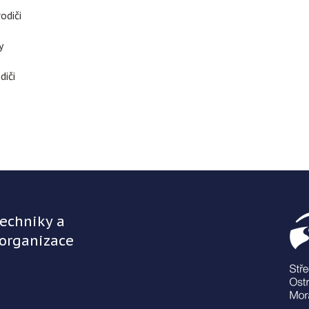
odiči
y
diči
techniky a
 organizace