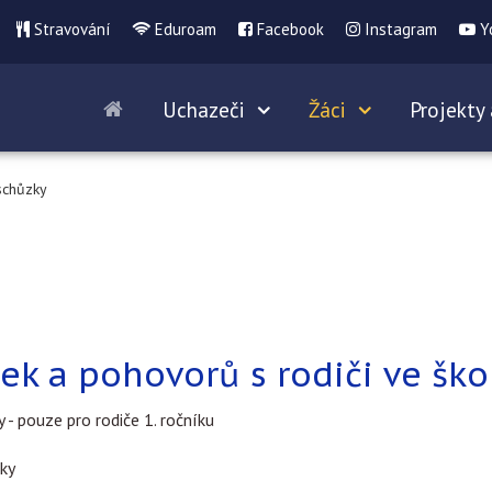
Stravování
Eduroam
Facebook
Instagram
Y
Uchazeči
Žáci
Projekty 
schůzky
zek a pohovorů s rodiči ve šk
y - pouze pro rodiče 1. ročníku
zky