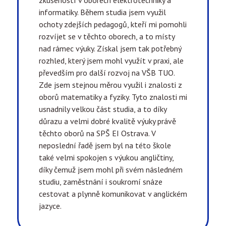
informatiky. Během studia jsem využil
ochoty zdejších pedagogů, kteří mi pomohli
rozvíjet se v těchto oborech, a to místy
nad rámec výuky. Získal jsem tak potřebný
rozhled, který jsem mohl využít v praxi, ale
převedším pro další rozvoj na VŠB TUO.
Zde jsem stejnou měrou využil i znalosti z
oborů matematiky a fyziky. Tyto znalosti mi
usnadnily velkou část studia, a to díky
důrazu a velmi dobré kvalitě výuky právě
těchto oborů na SPŠ EI Ostrava. V
neposlední řadě jsem byl na této škole
také velmi spokojen s výukou angličtiny,
díky čemuž jsem mohl při svém následném
studiu, zaměstnání i soukromí snáze
cestovat a plynně komunikovat v anglickém
jazyce.