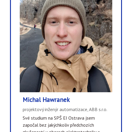
Michal Hawranek
projektový inženýr automatizace, ABB s.r.o.
Své studium na SPŠ EI Ostrava jsem
započal bez jakýchkoliv předchozích
zkušeností v oborech elektrotechniky a