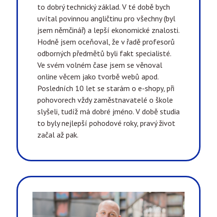
to dobrý technický základ. V té době bych
uvítal povinnou angličtinu pro všechny (byl
jsem němčinář) a lepší ekonomické znalosti.
Hodně jsem oceňoval, že v řadě profesorů
odborných předmětů byli fakt specialisté.
Ve svém volném čase jsem se věnoval
online věcem jako tvorbě webů apod.
Posledních 10 let se starám o e-shopy, při
pohovorech vždy zaměstnavatelé o škole
slyšeli, tudíž má dobré jméno. V době studia
to byly nejlepší pohodové roky, pravý život
začal až pak.