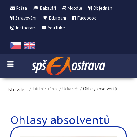
Pošta
Bakaláři
Moodle
Objednání
Stravování
Eduroam
Facebook
Instagram
YouTube
Titulní stránka
Uchazeči
Ohlasy absolventů
Jste zde:
Ohlasy absolventů