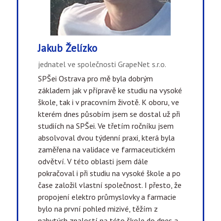
Jakub Želízko
jednatel ve společnosti GrapeNet s.r.o.
SPŠei Ostrava pro mě byla dobrým
základem jak v přípravě ke studiu na vysoké
škole, tak i v pracovním životě. K oboru, ve
kterém dnes působím jsem se dostal už při
studiích na SPŠei. Ve třetím ročníku jsem
absolvoval dvou týdenní praxi, která byla
zaměřena na validace ve farmaceutickém
odvětví. V této oblasti jsem dále
pokračoval i při studiu na vysoké škole a po
čase založil vlastní společnost. I přesto, že
propojení elektro průmyslovky a farmacie
bylo na první pohled mizivé, těžím z
nabytých znalostí na této škole do dnes a