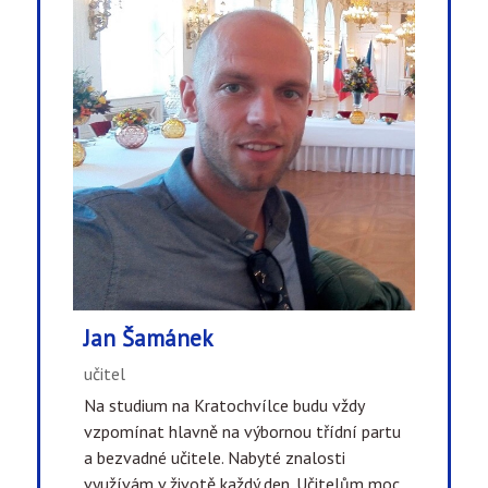
Jan Šamánek
učitel
Na studium na Kratochvílce budu vždy
vzpomínat hlavně na výbornou třídní partu
a bezvadné učitele. Nabyté znalosti
využívám v životě každý den. Učitelům moc