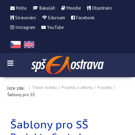
Pošta
Bakaláři
Moodle
Objednání
Stravování
Eduroam
Facebook
Instagram
YouTube
Titulní stránka
Projekty a aktivity
Projekty
Jste zde:
Šablony pro SŠ
Šablony pro SŠ