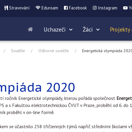
Stravování
Eduroam
Facebook
Instagram
Y
Uchazeči
Žáci
Projekty 
Soutěže
Odborné soutěže
Energetická olympiáda 202
ympiáda 2020
tí ročník Energetické olympiády, kterou pořádá společnost
Energet
S a s Fakultou elektrotechnickou ČVUT v Praze, proběhl od 6. do 13
ník proběhl v on-line formě.
kem se účastnilo 258 tříčlenných týmů napříč středními školami vš