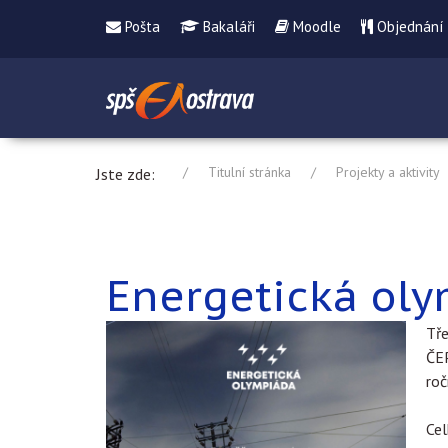
Pošta
Bakaláři
Moodle
Objednání
Titulní stránka
Projekty a aktivity
Jste zde:
Energetická ol
Tře
ČEP
roč
Cel