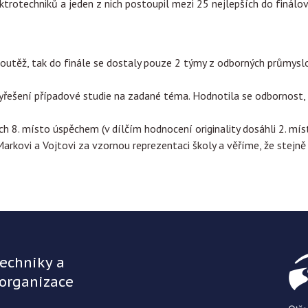
ktrotechniků a jeden z nich postoupil mezi 25 nejlepších do finálo
 soutěž, tak do finále se dostaly pouze 2 týmy z odborných průmys
yřešení případové studie na zadané téma. Hodnotila se odbornost, 
ch 8. místo úspěchem (v dílčím hodnocení originality dosáhli 2. míst
ovi a Vojtovi za vzornou reprezentaci školy a věříme, že stejně 
techniky a
 organizace