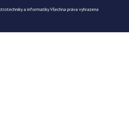
trotechniky a informatiky Všechna práva vyhrazena
musí fungova správně.
Více informací