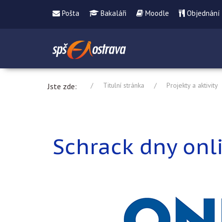
Pošta
Bakaláři
Moodle
Objednání
Titulní stránka
Projekty a aktivity
Jste zde:
Schrack dny onl