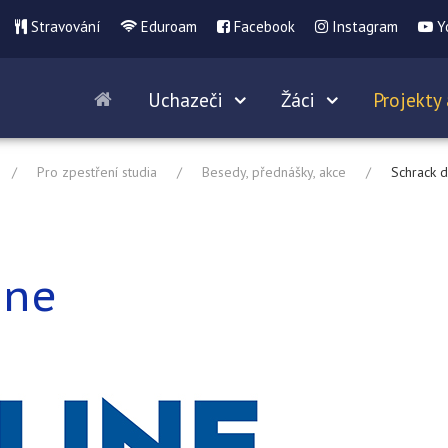
Stravování
Eduroam
Facebook
Instagram
Y
Uchazeči
Žáci
Projekty 
Pro zpestření studia
Besedy, přednášky, akce
Schrack d
ine