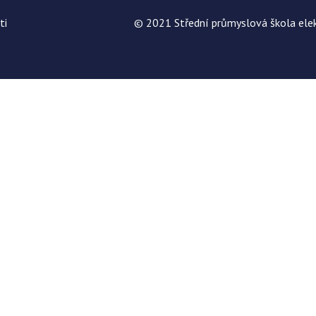
ti
© 2021 Střední průmyslová škola elek
h služeb. Pokud zakážete použití cookies, naše webové stránky ne