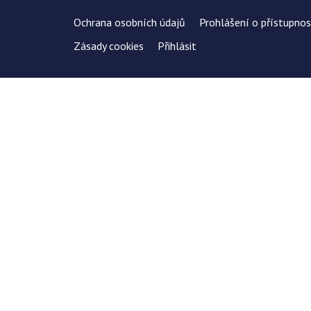
Ochrana osobních údajů
Prohlášení o přístupnos
Zásady cookies
Přihlásit
Uložit
Nastavení cookies
Používáme cookies k optimalizaci našich webových stránek a našic
Analytické
Přijmout vše
Odmítnout
Google Analytics
Přijmout
Odmítnout