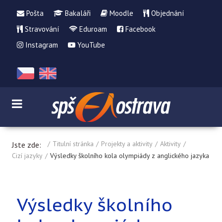
Pošta
Bakaláři
Moodle
Objednání
Stravování
Eduroam
Facebook
Instagram
YouTube
Titulní stránka
Projekty a aktivity
Aktivity
Jste zde:
Cizí jazyky
Výsledky školního kola olympiády z anglického jazyka
Výsledky školního