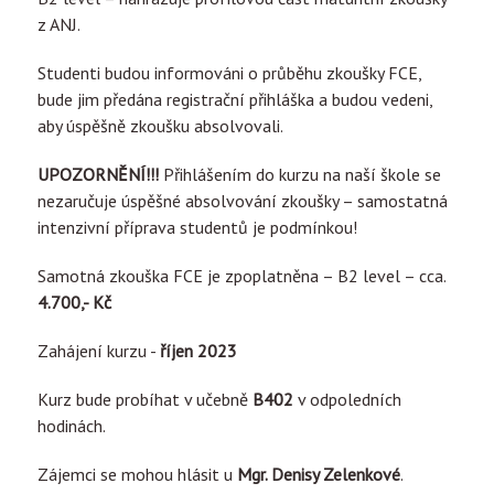
z ANJ.
Studenti budou informováni o průběhu zkoušky FCE,
bude jim předána registrační přihláška a budou vedeni,
aby úspěšně zkoušku absolvovali.
UPOZORNĚNÍ!!!
Přihlášením do kurzu na naší škole se
nezaručuje úspěšné absolvování zkoušky – samostatná
intenzivní příprava studentů je podmínkou!
Samotná zkouška FCE je zpoplatněna – B2 level – cca.
4.700,- Kč
Zahájení kurzu -
říjen 2023
Kurz bude probíhat v učebně
B402
v odpoledních
hodinách.
Zájemci se mohou hlásit u
Mgr. Denisy Zelenkové
.