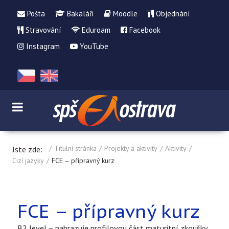
Pošta
Bakaláři
Moodle
Objednání
Stravování
Eduroam
Facebook
Instagram
YouTube
Titulní stránka
Projekty a aktivity
Aktivity
Jste zde:
Cizí jazyky
FCE – přípravný kurz
FCE – přípravný kurz
B2 level – nahrazuje profilovou část maturitní zkoušky