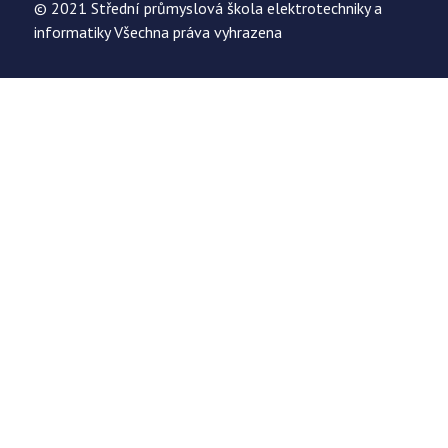
© 2021 Střední průmyslová škola elektrotechniky a
informatiky Všechna práva vyhrazena
Uložit
Nastavení cookies
Používáme cookies k optimalizaci našich webových stránek a
našich služeb. Pokud zakážete použití cookies, naše webové
stránky nemusí fungova správně.