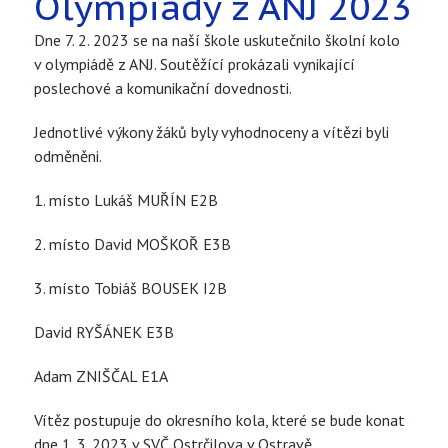
Olympiády z ANJ 2023
Dne 7. 2. 2023 se na naší škole uskutečnilo školní kolo
v olympiádě z ANJ. Soutěžící prokázali vynikající
poslechové a komunikační dovednosti.
Jednotlivé výkony žáků byly vyhodnoceny a vítězi byli
odměněni.
1. místo Lukáš MUŘÍN E2B
2. místo David MOŠKOŘ E3B
3. místo Tobiáš BOUSEK I2B
David RYŠÁNEK E3B
Adam ZNIŠČAL E1A
Vítěz postupuje do okresního kola, které se bude konat
dne 1. 3. 2023 v SVČ Ostrčilova v Ostravě.