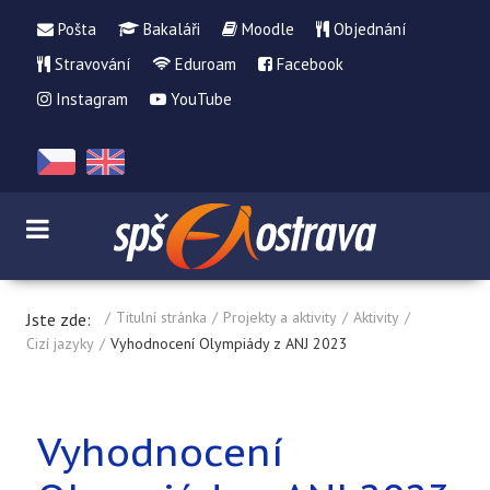
Pošta
Bakaláři
Moodle
Objednání
Stravování
Eduroam
Facebook
Instagram
YouTube
Titulní stránka
Projekty a aktivity
Aktivity
Jste zde:
Cizí jazyky
Vyhodnocení Olympiády z ANJ 2023
Vyhodnocení