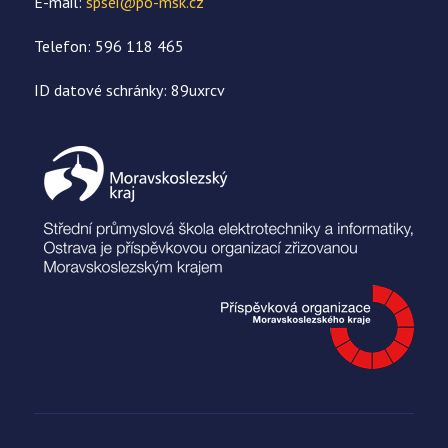
E-mail:
spsei@po-msk.cz
Telefon: 596 118 465
ID datové schránky: 89uxrcv