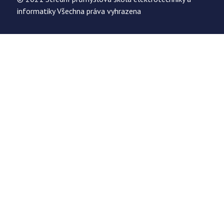
informatiky Všechna práva vyhrazena
Uložit
Nastavení cookies
Používáme cookies k optimalizaci našich webových stránek a
našich služeb. Pokud zakážete použití cookies, naše webové
stránky nemusí fungova správně.
Analytické