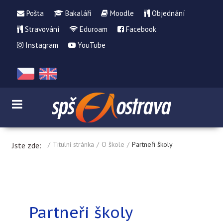
Pošta
Bakaláři
Moodle
Objednání
Stravování
Eduroam
Facebook
Instagram
YouTube
Titulní stránka
O škole
Partneři školy
Jste zde:
Partneři školy