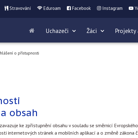
Stravování
Eduroam
Facebook
Instagram
Y
Uchazeči
Žáci
Projekty 
hlášení o přístupnosti
nosti
na obsah
zavazuje ke zpřístupnění obsahu v souladu se směrnicí Evropskéh
osti internetových stránek a mobilních aplikací a o změně zákona 