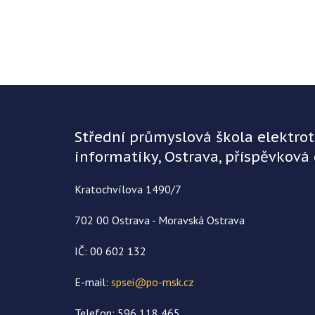
Střední průmyslová škola elektro
informatiky, Ostrava, příspěvková
Kratochvílova 1490/7
702 00 Ostrava - Moravská Ostrava
IČ: 00 602 132
E-mail:
spsei@po-msk.cz
Telefon: 596 118 465