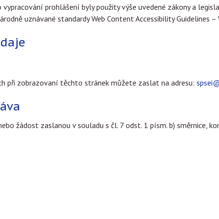
ro vypracování prohlášení byly použity výše uvedené zákony a legi
rodně uznávané standardy Web Content Accessibility Guidelines –
údaje
h při zobrazovaní těchto stránek můžete zaslat na adresu:
spsei
ráva
bo žádost zaslanou v souladu s čl. 7 odst. 1 písm. b) směrnice, ko