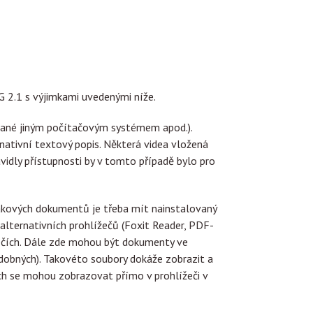
G 2.1 s výjimkami uvedenými níže.
rované jiným počítačovým systémem apod.).
nativní textový popis. Některá videa vložená
idly přístupnosti by v tomto případě bylo pro
akových dokumentů je třeba mít nainstalovaný
 alternativních prohlížečů (Foxit Reader, PDF-
ečích. Dále zde mohou být dokumenty ve
podobných). Takovéto soubory dokáže zobrazit a
ech se mohou zobrazovat přímo v prohlížeči v