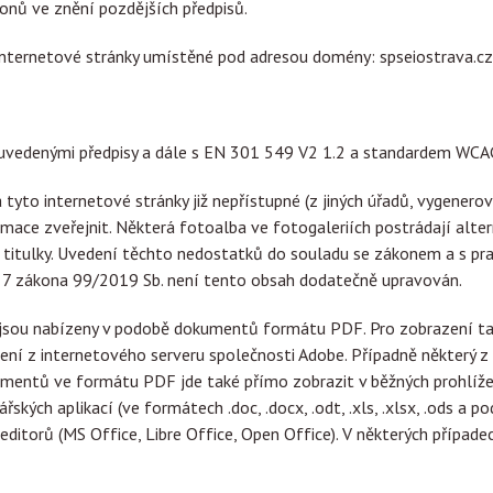
onů ve znění pozdějších předpisů.
 internetové stránky umístěné pod adresou domény: spseiostrava.cz
e uvedenými předpisy a dále s EN 301 549 V2 1.2 a standardem WCA
 tyto internetové stránky již nepřístupné (z jiných úřadů, vygene
ce zveřejnit. Některá fotoalba ve fotogaleriích postrádají alter
titulky. Uvedení těchto nedostatků do souladu se zákonem a s prav
§ 7 zákona 99/2019 Sb. není tento obsah dodatečně upravován.
 jsou nabízeny v podobě dokumentů formátu PDF. Pro zobrazení t
žení z internetového serveru společnosti Adobe. Případně některý z
umentů ve formátu PDF jde také přímo zobrazit v běžných prohlíž
kých aplikací (ve formátech .doc, .docx, .odt, .xls, .xlsx, .ods a 
ditorů (MS Office, Libre Office, Open Office). V některých případ